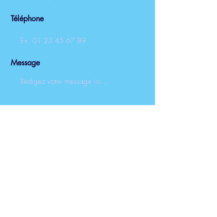
Téléphone
Message
Envoyer
Renseignements et
réservations :
052-4445541
Direction.lph@gmail.com